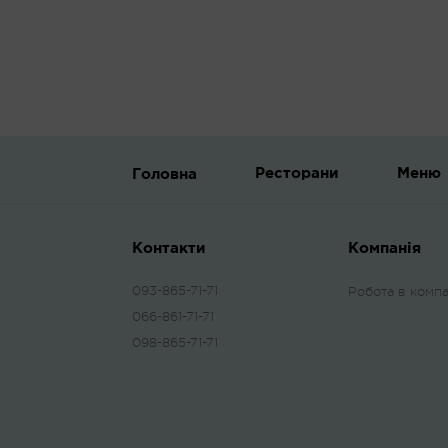
Ресторани
Меню
Головна
Контакти
Компанія
093-865-71-71
Робота в компа
066-861-71-71
098-865-71-71