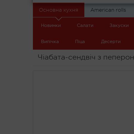
Основна кухня
American rolls
Новинки
Салати
Закуски
Випічка
Піца
Десерти
Чіабата-сендвіч з пеперон