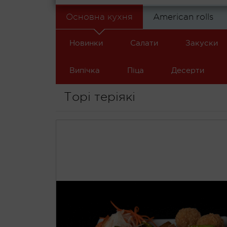
Основна кухня
American rolls
Новинки
Салати
Закуски
Випічка
Піца
Десерти
Торі теріякі