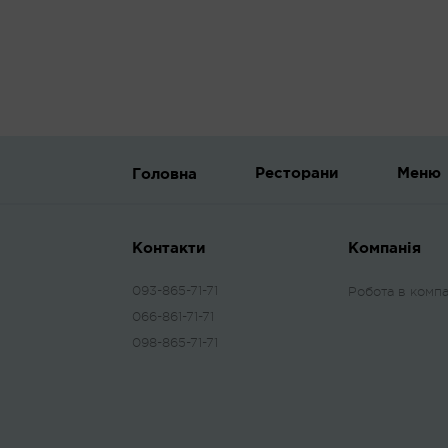
Ресторани
Меню
Головна
Контакти
Компанія
093-865-71-71
Робота в компа
066-861-71-71
098-865-71-71